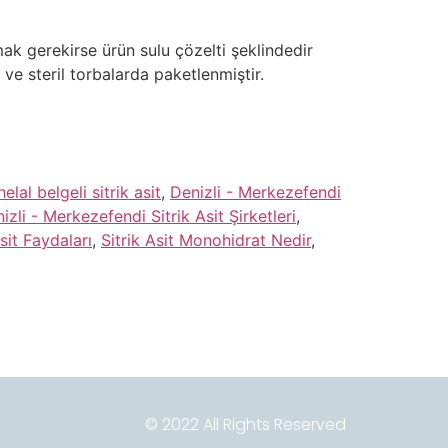
mak gerekirse ürün sulu çözelti şeklindedir
ü ve steril torbalarda paketlenmiştir.
lal belgeli sitrik asit
,
Denizli - Merkezefendi
izli - Merkezefendi Sitrik Asit Şirketleri
,
Asit Faydaları
,
Sitrik Asit Monohidrat Nedir
,
© 2022 All Rights Reserved