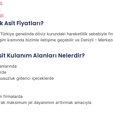
it
t
sit
 Asit Fiyatları?
ürkiye genelinde döviz kurundaki hareketlilik sebebiyle firm
im kısmında bizimle iletişime geçebilir ve Denizli – Merkezefe
Asit Kulanım Alanları Nelerdir?
anlarında
erde
susuzluk giderici içeceklerde
n firmalarda
ılarak maksimum jel dayanımını arttırmak amacıyla