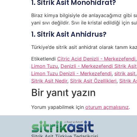
1. Sitrik Asit Monohidrat?
Biraz kimya bilgisiyle de anlayacağımız gibi s
yani sıvı değildir. Sıvı ile kristal edildiği içi
1. Sitrik Asit Anhidrus?
Türkiye’de sitrik asit anhidrat olarak tanım ka
Etiketlendi
Citric Acid Denizli - Merkezefendi
Limon Tuzu
,
Denizli - Merkezefendi Sitrik Asit 
Limon Tuzu Denizli - Merkezefendi
,
sitrik asit
Sitrik Asit Nedir
,
Sitrik Asit Özellikleri
,
Sitrik A
Bir yanıt yazın
Yorum yapabilmek için
oturum açmalısınız
.
Sitrik Asit Türkiye Tedarikçisi