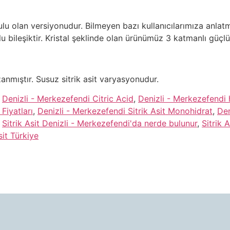
ulu olan versiyonudur. Bilmeyen bazı kullanıcılarımıza anlat
n sulu bileşiktir. Kristal şeklinde olan ürünümüz 3 katmanlı güçl
zanmıştır. Susuz sitrik asit varyasyonudur.
,
Denizli - Merkezefendi Citric Acid
,
Denizli - Merkezefendi he
Fiyatları
,
Denizli - Merkezefendi Sitrik Asit Monohidrat
,
Den
,
Sitrik Asit Denizli - Merkezefendi'da nerde bulunur
,
Sitrik 
sit Türkiye