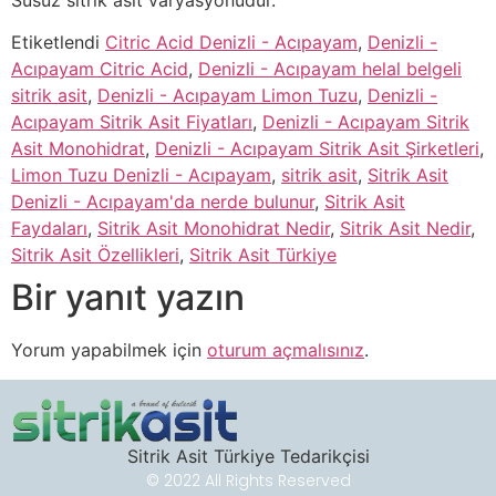
Etiketlendi
Citric Acid Denizli - Acıpayam
,
Denizli -
Acıpayam Citric Acid
,
Denizli - Acıpayam helal belgeli
sitrik asit
,
Denizli - Acıpayam Limon Tuzu
,
Denizli -
Acıpayam Sitrik Asit Fiyatları
,
Denizli - Acıpayam Sitrik
Asit Monohidrat
,
Denizli - Acıpayam Sitrik Asit Şirketleri
,
Limon Tuzu Denizli - Acıpayam
,
sitrik asit
,
Sitrik Asit
Denizli - Acıpayam'da nerde bulunur
,
Sitrik Asit
Faydaları
,
Sitrik Asit Monohidrat Nedir
,
Sitrik Asit Nedir
,
Sitrik Asit Özellikleri
,
Sitrik Asit Türkiye
Bir yanıt yazın
Yorum yapabilmek için
oturum açmalısınız
.
Sitrik Asit Türkiye Tedarikçisi
© 2022 All Rights Reserved