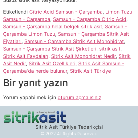
Etiketlendi
Citric Acid Samsun - Çarşamba
,
Limon Tuzu
Samsun - Çarşamba
,
Samsun - Çarşamba Citric Acid
,
Samsun - Çarşamba helal belgeli sitrik asit
,
Samsun -
Çarşamba Limon Tuzu
,
Samsun - Çarşamba Sitrik Asit
Fiyatları
,
Samsun - Çarşamba Sitrik Asit Monohidrat
,
Samsun - Çarşamba Sitrik Asit Şirketleri
,
sitrik asit
,
Sitrik Asit Faydaları
,
Sitrik Asit Monohidrat Nedir
,
Sitrik
Asit Nedir
,
Sitrik Asit Özellikleri
,
Sitrik Asit Samsun -
Çarşamba'da nerde bulunur
,
Sitrik Asit Türkiye
Bir yanıt yazın
Yorum yapabilmek için
oturum açmalısınız
.
Sitrik Asit Türkiye Tedarikçisi
© 2022 All Rights Reserved