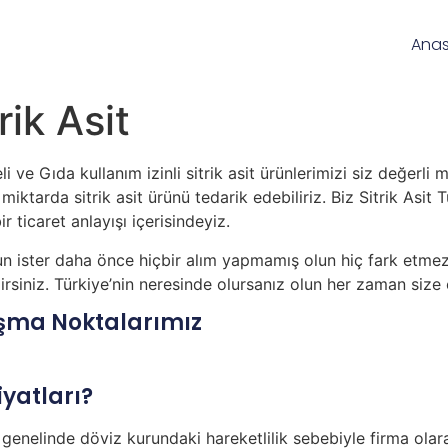
Ana
ik Asit
i ve Gıda kullanım izinli sitrik asit ürünlerimizi siz değerl
iktarda sitrik asit ürünü tedarik edebiliriz. Biz Sitrik Asit
ir ticaret anlayışı içerisindeyiz.
n ister daha önce hiçbir alım yapmamış olun hiç fark etmez
ilirsiniz. Türkiye’nin neresinde olursanız olun her zaman size
ışma Noktalarımız
iyatları?
nelinde döviz kurundaki hareketlilik sebebiyle firma olara