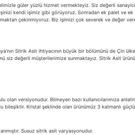
elimizle güler yüzlü hizmet vermekteyiz. Siz değerli sanayici
şinizi kendi işimiz gibi görüyoruz. Sonradan ek palet ve ek 
maktan çekinmiyoruz. Biz işimizi çok severek ve değer vere
nya’nın Sitrik Asit ihtiyacının büyük bir bölümünü de Çin ülk
nünü siz değerli müşterilerimize sunmaktayız. Sitrik Asit ürün
ulu olan versiyonudur. Bilmeyen bazı kullanıcılarımıza anlat
n sulu bileşiktir. Kristal şeklinde olan ürünümüz 3 katmanlı güçl
zanmıştır. Susuz sitrik asit varyasyonudur.