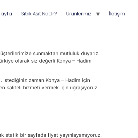
sayfa
Sitrik Asit Nedir?
Ürünlerimiz
İletişim
i müşterilerimize sunmaktan mutluluk duyarız.
 Türkiye olarak siz değerli Konya – Hadim
. İstediğiniz zaman Konya – Hadim için
 en kaliteli hizmeti vermek için uğraşıyoruz.
k statik bir sayfada fiyat yayınlayamıyoruz.