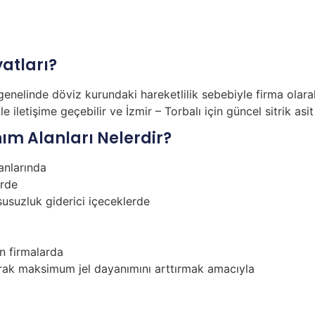
yatları?
enelinde döviz kurundaki hareketlilik sebebiyle firma olara
iletişime geçebilir ve İzmir – Torbalı için güncel sitrik asit f
anım Alanları Nelerdir?
anlarında
erde
susuzluk giderici içeceklerde
n firmalarda
ılarak maksimum jel dayanımını arttırmak amacıyla