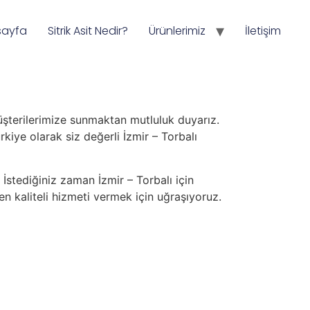
sayfa
Sitrik Asit Nedir?
Ürünlerimiz
İletişim
i müşterilerimize sunmaktan mutluluk duyarız.
ürkiye olarak siz değerli İzmir – Torbalı
İstediğiniz zaman İzmir – Torbalı için
 en kaliteli hizmeti vermek için uğraşıyoruz.