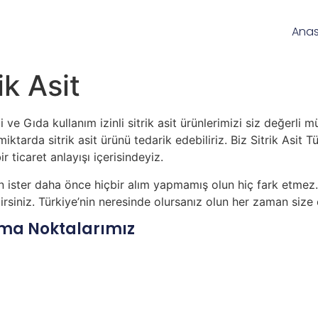
Ana
ik Asit
li ve Gıda kullanım izinli sitrik asit ürünlerimizi siz değerl
iktarda sitrik asit ürünü tedarik edebiliriz. Biz Sitrik Asit T
ir ticaret anlayışı içerisindeyiz.
n ister daha önce hiçbir alım yapmamış olun hiç fark etmez. 
ilirsiniz. Türkiye’nin neresinde olursanız olun her zaman size
lışma Noktalarımız