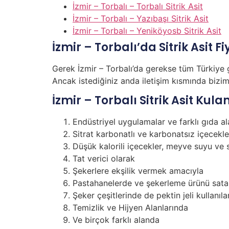
İzmir – Torbalı – Torbalı Sitrik Asit
İzmir – Torbalı – Yazıbaşı Sitrik Asit
İzmir – Torbalı – Yeniköyosb Sitrik Asit
İzmir – Torbalı’da Sitrik Asit Fi
Gerek İzmir – Torbalı’da gerekse tüm Türkiye g
Ancak istediğiniz anda iletişim kısmında bizimle 
İzmir – Torbalı Sitrik Asit Kul
Endüstriyel uygulamalar ve farklı gıda al
Sitrat karbonatlı ve karbonatsız içecekl
Düşük kalorili içecekler, meyve suyu ve 
Tat verici olarak
Şekerlere ekşilik vermek amacıyla
Pastahanelerde ve şekerleme ürünü sata
Şeker çeşitlerinde de pektin jeli kullan
Temizlik ve Hijyen Alanlarında
Ve birçok farklı alanda