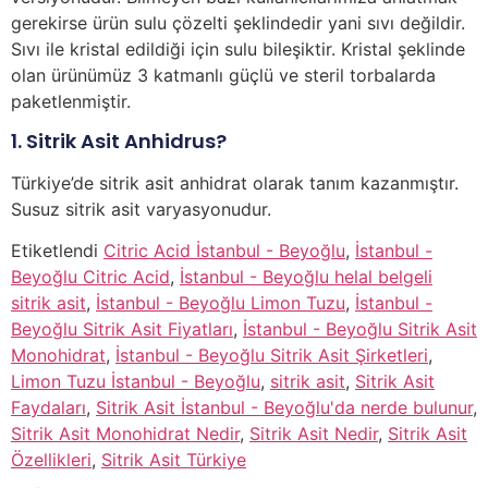
gerekirse ürün sulu çözelti şeklindedir yani sıvı değildir.
Sıvı ile kristal edildiği için sulu bileşiktir. Kristal şeklinde
olan ürünümüz 3 katmanlı güçlü ve steril torbalarda
paketlenmiştir.
1. Sitrik Asit Anhidrus?
Türkiye’de sitrik asit anhidrat olarak tanım kazanmıştır.
Susuz sitrik asit varyasyonudur.
Etiketlendi
Citric Acid İstanbul - Beyoğlu
,
İstanbul -
Beyoğlu Citric Acid
,
İstanbul - Beyoğlu helal belgeli
sitrik asit
,
İstanbul - Beyoğlu Limon Tuzu
,
İstanbul -
Beyoğlu Sitrik Asit Fiyatları
,
İstanbul - Beyoğlu Sitrik Asit
Monohidrat
,
İstanbul - Beyoğlu Sitrik Asit Şirketleri
,
Limon Tuzu İstanbul - Beyoğlu
,
sitrik asit
,
Sitrik Asit
Faydaları
,
Sitrik Asit İstanbul - Beyoğlu'da nerde bulunur
,
Sitrik Asit Monohidrat Nedir
,
Sitrik Asit Nedir
,
Sitrik Asit
Özellikleri
,
Sitrik Asit Türkiye