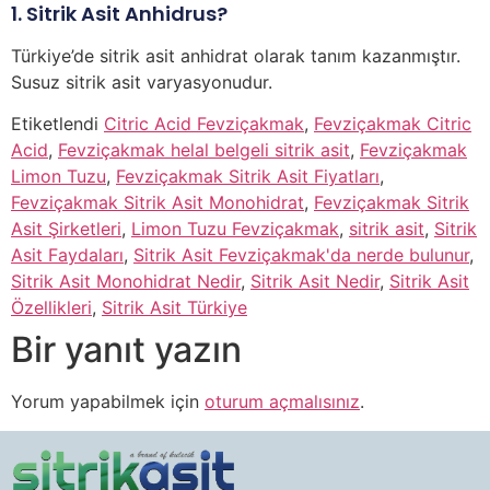
1. Sitrik Asit Anhidrus?
Türkiye’de sitrik asit anhidrat olarak tanım kazanmıştır.
Susuz sitrik asit varyasyonudur.
Etiketlendi
Citric Acid Fevziçakmak
,
Fevziçakmak Citric
Acid
,
Fevziçakmak helal belgeli sitrik asit
,
Fevziçakmak
Limon Tuzu
,
Fevziçakmak Sitrik Asit Fiyatları
,
Fevziçakmak Sitrik Asit Monohidrat
,
Fevziçakmak Sitrik
Asit Şirketleri
,
Limon Tuzu Fevziçakmak
,
sitrik asit
,
Sitrik
Asit Faydaları
,
Sitrik Asit Fevziçakmak'da nerde bulunur
,
Sitrik Asit Monohidrat Nedir
,
Sitrik Asit Nedir
,
Sitrik Asit
Özellikleri
,
Sitrik Asit Türkiye
Bir yanıt yazın
Yorum yapabilmek için
oturum açmalısınız
.