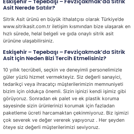
Eskişehir – Tepebaşı – Fevziçakmak’da Sitrik
Asit Nerede Satılır?
Sitrik Asit ürünü en büyük ithalatçısı olarak Türkiye’de
www.sitrikasit.com.tr iletişim kısmından bize ulaşarak en
hızlı sürede, helal belgeli ve gıda onaylı sitrik asit
ürününe ulaşabilirsiniz.
Eskişehir – Tepebaşı – Fevziçakmak’da Sitrik
Asit Için Neden Bizi Tercih Etmelisiniz?
10 yıllık tecrübeli, seçkin ve deneyimli personelimizle
güler yüzlü hizmet vermekteyiz. Siz değerli sanayici,
tedarikçi veya ihracatçı müşterilerimizin memnuniyeti
bizim için oldukça önemli. Sizin işinizi kendi işimiz gibi
görüyoruz. Sonradan ek palet ve ek plastik koruma
sayesinde sizin ürünlerinizi korumak için fazladan
paketleme ücreti harcamaktan çekinmiyoruz. Biz işimizi
çok severek ve değer vererek yapıyoruz . Her şeyden
öteye siz değerli müşterilerimizi seviyoruz.