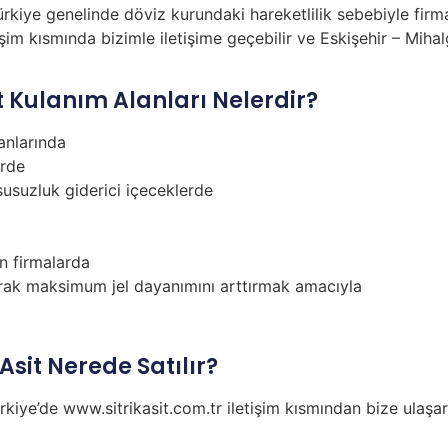
kiye genelinde döviz kurundaki hareketlilik sebebiyle firma
im kısmında bizimle iletişime geçebilir ve Eskişehir – Mihalga
it Kulanım Alanları Nelerdir?
anlarında
erde
susuzluk giderici içeceklerde
n firmalarda
ılarak maksimum jel dayanımını arttırmak amacıyla
 Asit Nerede Satılır?
ürkiye’de www.sitrikasit.com.tr iletişim kısmından bize ulaşar