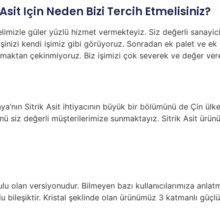
Asit Için Neden Bizi Tercih Etmelisiniz?
elimizle güler yüzlü hizmet vermekteyiz. Siz değerli sanayici
şinizi kendi işimiz gibi görüyoruz. Sonradan ek palet ve ek 
maktan çekinmiyoruz. Biz işimizi çok severek ve değer vere
nya’nın Sitrik Asit ihtiyacının büyük bir bölümünü de Çin ülk
nünü siz değerli müşterilerimize sunmaktayız. Sitrik Asit ürün
ulu olan versiyonudur. Bilmeyen bazı kullanıcılarımıza anlat
n sulu bileşiktir. Kristal şeklinde olan ürünümüz 3 katmanlı güçl